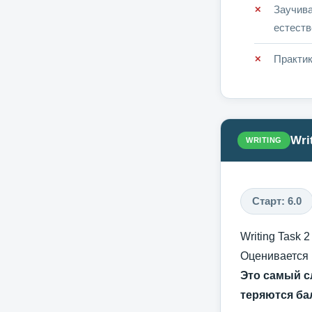
Заучива
естеств
Практик
Wri
WRITING
Старт: 6.0
Writing Task 
Оценивается 
Это самый с
теряются ба