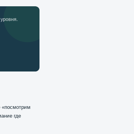
 уровня.
е «посмотрим
мание где