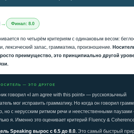
→
Финал: 8.0
нивается по четырём критериям с одинаковым весом: бегло
чи, лексический запас, грамматика, произношение.
Носител
просто преимущество, это принципиально другой уров
язи.
НОСИТЕЛЬ — ЭТО ДРУГОЕ
ник говорил «I am agree with this point» — русскоязычный
тель мог исправить грамматику. Но когда он говорил грам
о, но с нерусским ритмом речи и неестественными паузами
ько я. Именно это оценивает критерий Fluency & Coherence
ель Speaking вырос с 6.5 до 8.0.
Это самый быстрый при