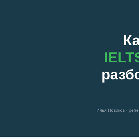
Ка
IELTS
разб
Илья Новиков · репе