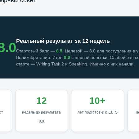
лярный совет.
Реальный результат за 12 недель
8.0
Стартовый балл —
6.5
. Целевой — 8.0 для поступления в 
Великобритании. Итог:
8.0
с первой попытки. Слабейшая с
старте — Writing Task 2 и Speaking. Именно с них начали.
12
10+
ют
недель до результата
лет подготовки к IELTS
л
8.0