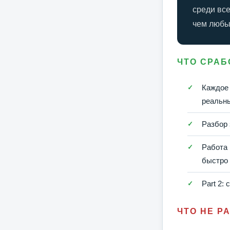
среди все
чем любы
ЧТО СРАБ
Каждое 
реальны
Разбор 
Работа 
быстро
Part 2
ЧТО НЕ Р