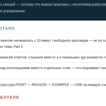
х секций — потому что живая практика с носителем работае
е упражнения.
ОТАЛО
занятие начиналось с 10 минут свободного разговора — не по ш
е темы Part 1
записей ответов: слушали вместе и я показывал где конкретно 
над коллокациями вместо отдельных слов — это поднимает Lexi
: структура POINT — REASON — EXAMPLE — LINK на каждую cue
АБОТАЛО