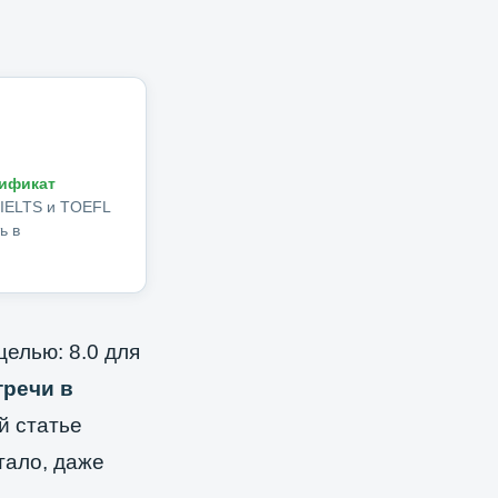
ификат
 IELTS и TOEFL
ь в
целью: 8.0 для
тречи в
й статье
тало, даже