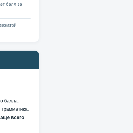
ет балл за
 зажатой
го балла.
, грамматика.
чаще всего