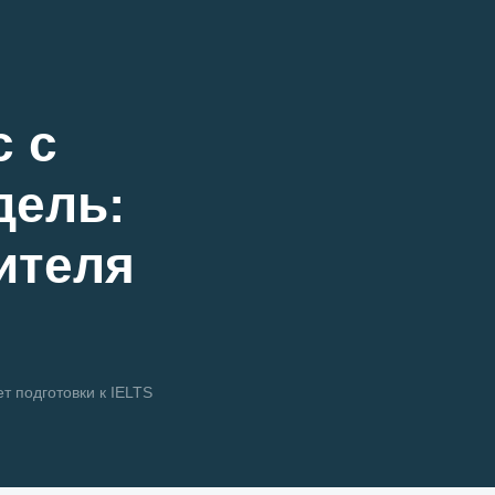
с с
дель:
ителя
т подготовки к IELTS