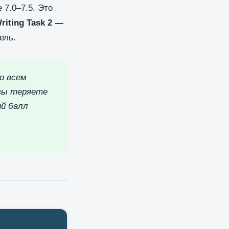
 7.0–7.5. Это
riting Task 2 —
ель.
о всем
 вы теряете
ий балл