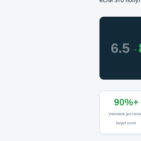
если это попу
6.5
→
90%+
учеников достига
target score