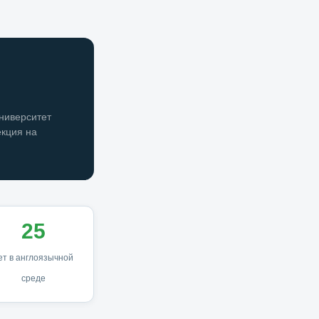
университет
екция на
25
ет в англоязычной
среде