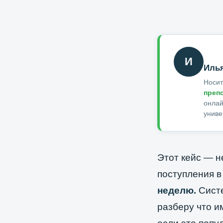
И
Иль
Носит
преп
онлай
униве
Этот кейс — не
поступления в
неделю.
Систе
разберу что и