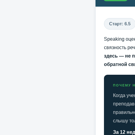
Старт: 6.5
Speaking оце
связность ре
здесь — не 
обратной св
ПОЧЕМУ 
Когда уче
преподава
правильн
слышу тол
За 12 нед