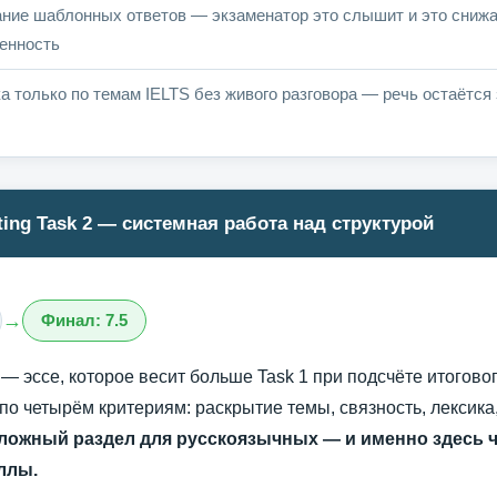
ние шаблонных ответов — экзаменатор это слышит и это снижа
енность
а только по темам IELTS без живого разговора — речь остаётся
ting Task 2 — системная работа над структурой
→
Финал: 7.5
2 — эссе, которое весит больше Task 1 при подсчёте итогово
по четырём критериям: раскрытие темы, связность, лексика
ложный раздел для русскоязычных — и именно здесь 
ллы.