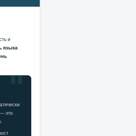
сть и
ь языка
ень
матически
 — это
.
рост